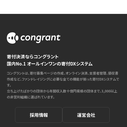
寄付決済ならコングラント
国内No.1 オールインワンの寄付DXシステム
コングラントは、寄付募集ページの作成、オンライン決済、支援者管理、領収書
作成など、ファンドレイジングに必要な全ての機能が揃った寄付DXシステムで
す。
立ち上げたばかりの団体から年間収入数十億円規模の団体まで、3,000以上
の非営利組織に選ばれています。
採用情報
運営会社