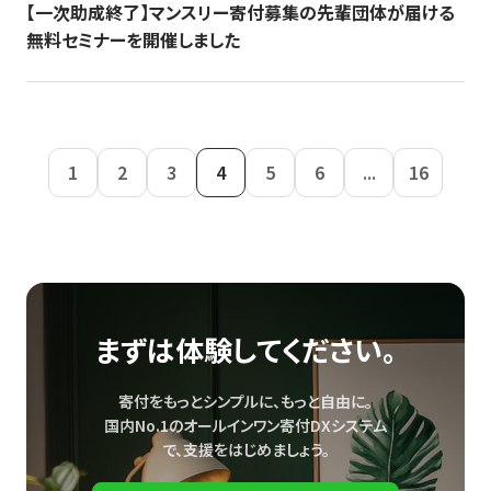
【一次助成終了】マンスリー寄付募集の先輩団体が届ける
無料セミナーを開催しました
1
2
3
4
5
6
...
16
まずは体験してください。
寄付をもっとシンプルに、もっと自由に。
国内No.1のオールインワン寄付DXシステム
で、
支援をはじめましょう。