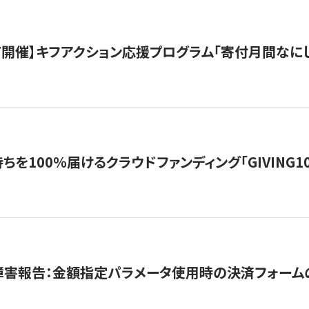
12/7開催】キフアクション応援プログラム「寄付月間なに
を100％届けるクラウドファンディング「GIVING100 b
障害報告：金額指定パラメータ使用時の決済フォーム