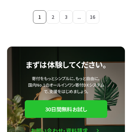
1
2
3
...
16
まずは体験してください。
寄付をもっとシンプルに、もっと自由に。
国内No.1のオールインワン寄付DXシステム
で、
支援をはじめましょう。
30日間無料お試し
お問い合わせ・資料請求