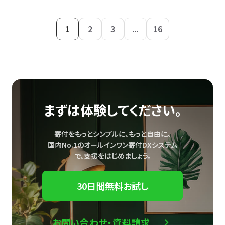
1
2
3
...
16
まずは体験してください。
寄付をもっとシンプルに、もっと自由に。
国内No.1のオールインワン寄付DXシステム
で、
支援をはじめましょう。
30日間無料お試し
お問い合わせ・資料請求