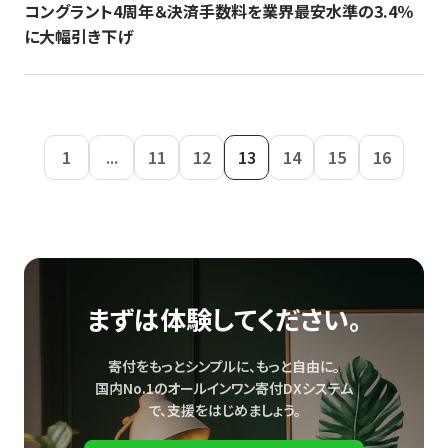
コングラント4周年＆決済手数料を業界最安水準の3.4％
に大幅引き下げ
1
...
11
12
13
14
15
16
まずは体験してください。
寄付をもっとシンプルに、もっと自由に。
国内No.1のオールインワン寄付DXシステム
で、
支援をはじめましょう。