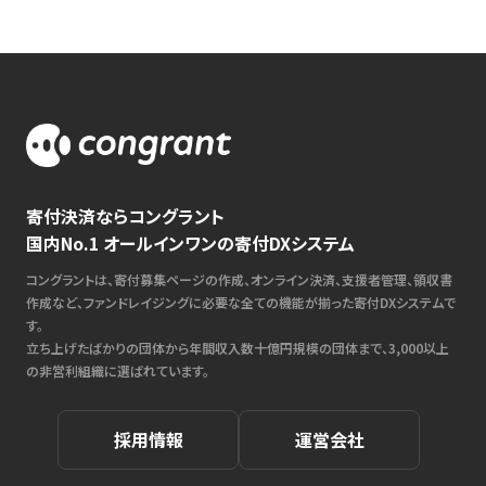
寄付決済ならコングラント
国内No.1 オールインワンの寄付DXシステム
コングラントは、寄付募集ページの作成、オンライン決済、支援者管理、領収書
作成など、ファンドレイジングに必要な全ての機能が揃った寄付DXシステムで
す。
立ち上げたばかりの団体から年間収入数十億円規模の団体まで、3,000以上
の非営利組織に選ばれています。
採用情報
運営会社