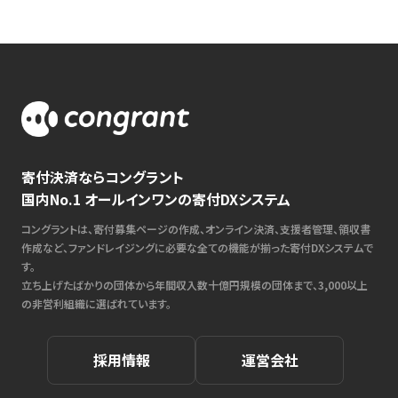
寄付決済ならコングラント
国内No.1 オールインワンの寄付DXシステム
コングラントは、寄付募集ページの作成、オンライン決済、支援者管理、領収書
作成など、ファンドレイジングに必要な全ての機能が揃った寄付DXシステムで
す。
立ち上げたばかりの団体から年間収入数十億円規模の団体まで、3,000以上
の非営利組織に選ばれています。
採用情報
運営会社