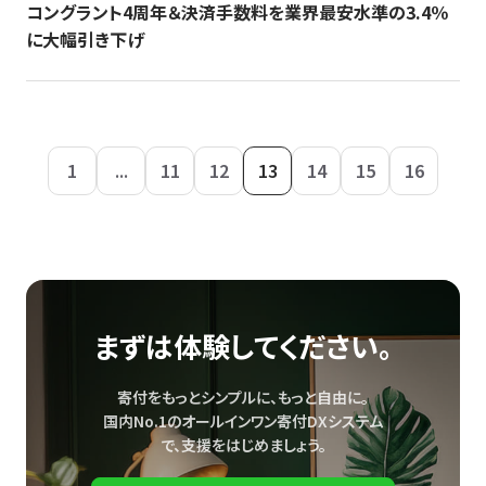
コングラント4周年＆決済手数料を業界最安水準の3.4％
に大幅引き下げ
1
...
11
12
13
14
15
16
まずは体験してください。
寄付をもっとシンプルに、もっと自由に。
国内No.1のオールインワン寄付DXシステム
で、
支援をはじめましょう。