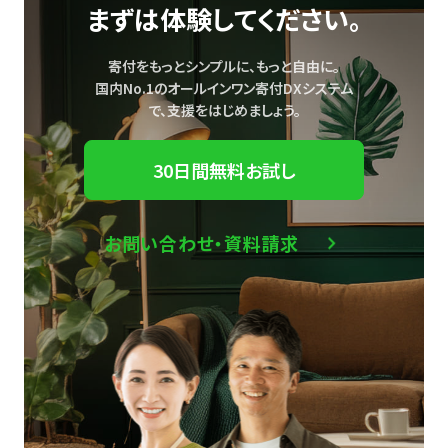
まずは体験してください。
寄付をもっとシンプルに、もっと自由に。
国内No.1のオールインワン寄付DXシステム
で、
支援をはじめましょう。
30日間無料お試し
お問い合わせ・資料請求