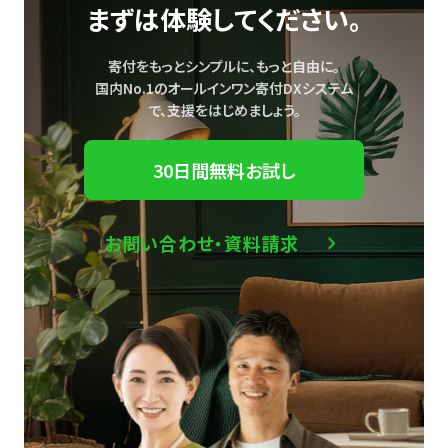
まずは体験してください。
寄付をもっとシンプルに、もっと自由に。
国内No.1のオールインワン寄付DXシステム
で、
支援をはじめましょう。
30日間無料お試し
お問い合わせ・資料請求