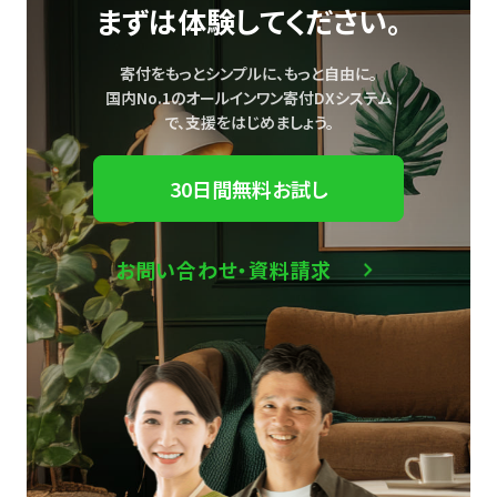
まずは体験してください。
寄付をもっとシンプルに、もっと自由に。
国内No.1のオールインワン寄付DXシステム
で、
支援をはじめましょう。
30日間無料お試し
お問い合わせ・資料請求