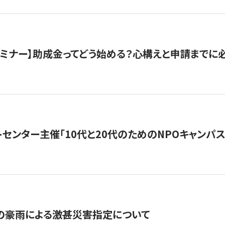
催セミナー】助成金ってどう始める？心構えと申請までに
トセンター主催「10代と20代のためのNPOキャンパ
の豪雨による激甚災害指定について