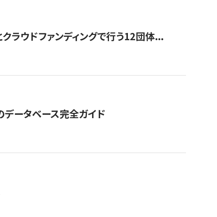
ラウドファンディングで行う12団体...
GOのデータベース完全ガイド
。