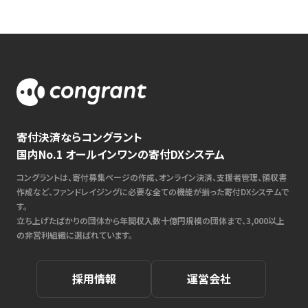
寄付決済ならコングラント
国内No.1 オールインワンの寄付DXシステム
コングラントは、寄付募集ページの作成、オンライン決済、支援者管理、領収書
作成など、ファンドレイジングに必要な全ての機能が揃った寄付DXシステムで
す。
立ち上げたばかりの団体から年間収入数十億円規模の団体まで、3,000以上
の非営利組織に選ばれています。
採用情報
運営会社