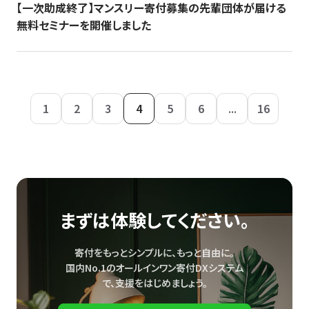
【一次助成終了】マンスリー寄付募集の先輩団体が届ける
無料セミナーを開催しました
1
2
3
4
5
6
...
16
まずは体験してください。
寄付をもっとシンプルに、もっと自由に。
国内No.1のオールインワン寄付DXシステム
で、
支援をはじめましょう。