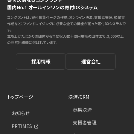
国内No.1 オールインワンの寄付DXシステム
コングラントは、寄付募集ページの作成、オンライン決済、支援者管理、領収書
作成など、ファンドレイジングに必要な全ての機能が揃った寄付DXシステムで
す。
立ち上げたばかりの団体から年間収入数十億円規模の団体まで、3,000以上
の非営利組織に選ばれています。
採用情報
運営会社
トップページ
決済/CRM
募集決済
お知らせ
支援者管理
PRTIMES