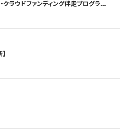
クラウドファンディング伴走プログラ...
新】