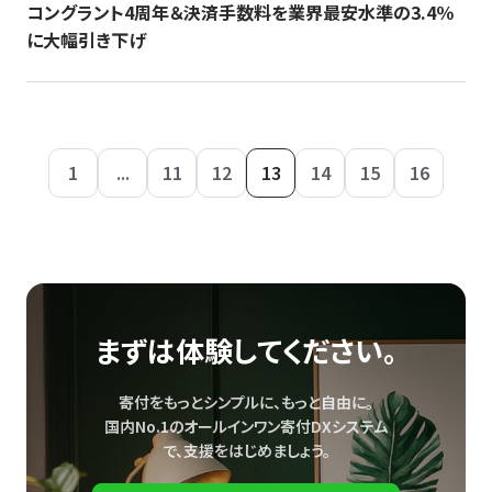
コングラント4周年＆決済手数料を業界最安水準の3.4％
に大幅引き下げ
1
...
11
12
13
14
15
16
まずは体験してください。
寄付をもっとシンプルに、もっと自由に。
国内No.1のオールインワン寄付DXシステム
で、
支援をはじめましょう。