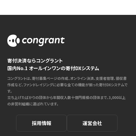
寄付決済ならコングラント
国内No.1 オールインワンの寄付DXシステム
コングラントは、寄付募集ページの作成、オンライン決済、支援者管理、領収書
作成など、ファンドレイジングに必要な全ての機能が揃った寄付DXシステムで
す。
立ち上げたばかりの団体から年間収入数十億円規模の団体まで、3,000以上
の非営利組織に選ばれています。
採用情報
運営会社