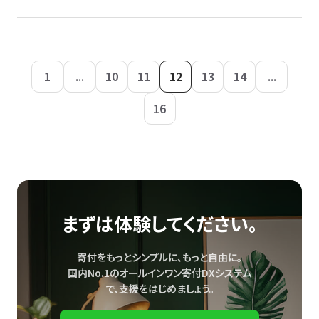
1
...
10
11
12
13
14
...
16
まずは体験してください。
寄付をもっとシンプルに、もっと自由に。
国内No.1のオールインワン寄付DXシステム
で、
支援をはじめましょう。