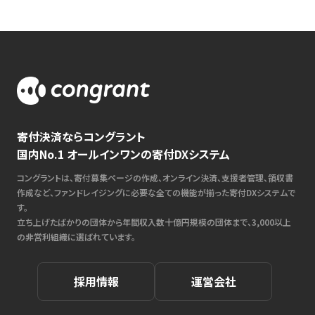
寄付決済ならコングラント
国内No.1 オールインワンの寄付DXシステム
コングラントは、寄付募集ページの作成、オンライン決済、支援者管理、領収書
作成など、ファンドレイジングに必要な全ての機能が揃った寄付DXシステムで
す。
立ち上げたばかりの団体から年間収入数十億円規模の団体まで、3,000以上
の非営利組織に選ばれています。
採用情報
運営会社