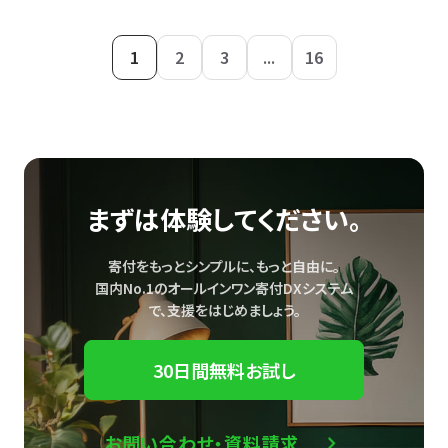
1
2
3
...
16
まずは体験してください。
寄付をもっとシンプルに、もっと自由に。
国内No.1のオールインワン寄付DXシステム
で、
支援をはじめましょう。
30日間無料お試し
お問い合わせ・資料請求