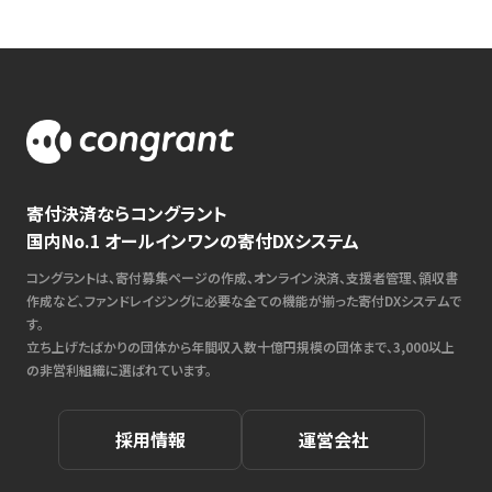
寄付決済ならコングラント
国内No.1 オールインワンの寄付DXシステム
コングラントは、寄付募集ページの作成、オンライン決済、支援者管理、領収書
作成など、ファンドレイジングに必要な全ての機能が揃った寄付DXシステムで
す。
立ち上げたばかりの団体から年間収入数十億円規模の団体まで、3,000以上
の非営利組織に選ばれています。
採用情報
運営会社