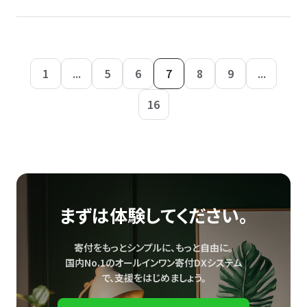
1
...
5
6
7
8
9
...
16
まずは体験してください。
寄付をもっとシンプルに、もっと自由に。
国内No.1のオールインワン寄付DXシステム
で、
支援をはじめましょう。