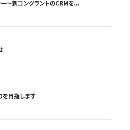
ナー〜新コングラントのCRMを...
せ
りを目指します