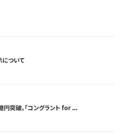
表示について
破。「コングラント for ...