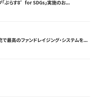
す8゛for SDGs」実施のお...
で最高のファンドレイジング・システムを...