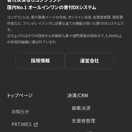
国内No.1 オールインワンの寄付DXシステム
コングラントは、寄付募集ページの作成、オンライン決済、支援者管理、領収書
作成など、ファンドレイジングに必要な全ての機能が揃った寄付DXシステムで
す。
立ち上げたばかりの団体から年間収入数十億円規模の団体まで、3,000以上
の非営利組織に選ばれています。
採用情報
運営会社
トップページ
決済/CRM
募集決済
お知らせ
支援者管理
PRTIMES