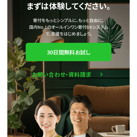
まずは体験してください。
寄付をもっとシンプルに、もっと自由に。
国内No.1のオールインワン寄付DXシステム
で、
支援をはじめましょう。
30日間無料お試し
お問い合わせ・資料請求