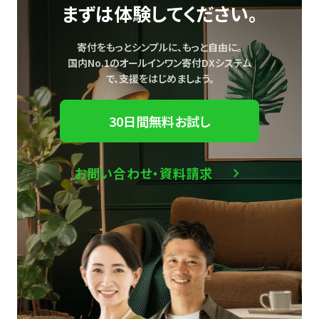
まずは体験してください。
寄付をもっとシンプルに、もっと自由に。
国内No.1のオールインワン寄付DXシステム
で、
支援をはじめましょう。
30日間無料お試し
お問い合わせ・資料請求