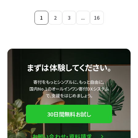
1
2
3
...
16
まずは体験してください。
寄付をもっとシンプルに、もっと自由に。
国内No.1のオールインワン寄付DXシステム
で、
支援をはじめましょう。
30日間無料お試し
お問い合わせ・資料請求