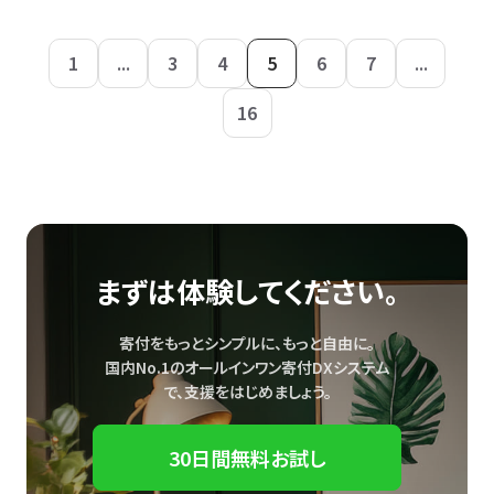
1
...
3
4
5
6
7
...
16
まずは体験してください。
寄付をもっとシンプルに、もっと自由に。
国内No.1のオールインワン寄付DXシステム
で、
支援をはじめましょう。
30日間無料お試し