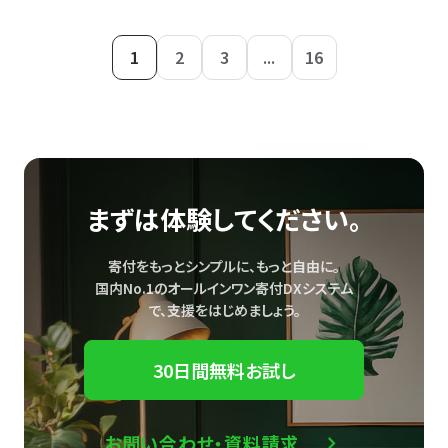
1
2
3
...
16
まずは体験してください。
寄付をもっとシンプルに、もっと自由に。
国内No.1のオールインワン寄付DXシステム
で、
支援をはじめましょう。
30日間無料お試し
お問い合わせ・資料請求