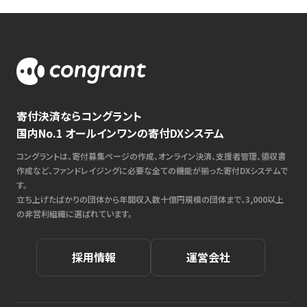
寄付決済ならコングラント
国内No.1 オールインワンの寄付DXシステム
コングラントは、寄付募集ページの作成、オンライン決済、支援者管理、領収書
作成など、ファンドレイジングに必要な全ての機能が揃った寄付DXシステムで
す。
立ち上げたばかりの団体から年間収入数十億円規模の団体まで、3,000以上
の非営利組織に選ばれています。
採用情報
運営会社