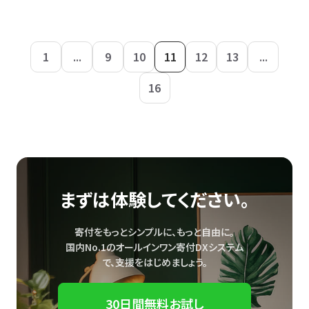
1
...
9
10
11
12
13
...
16
まずは体験してください。
寄付をもっとシンプルに、もっと自由に。
国内No.1のオールインワン寄付DXシステム
で、
支援をはじめましょう。
30日間無料お試し