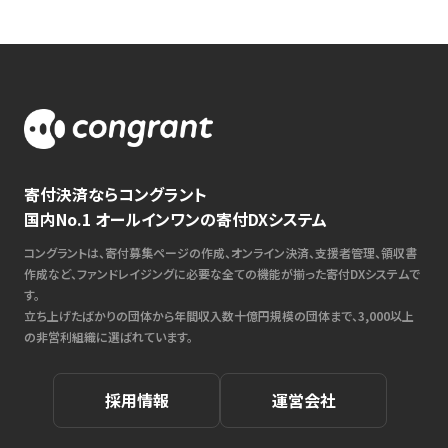
寄付決済ならコングラント
国内No.1 オールインワンの寄付DXシステム
コングラントは、寄付募集ページの作成、オンライン決済、支援者管理、領収書
作成など、ファンドレイジングに必要な全ての機能が揃った寄付DXシステムで
す。
立ち上げたばかりの団体から年間収入数十億円規模の団体まで、3,000以上
の非営利組織に選ばれています。
採用情報
運営会社