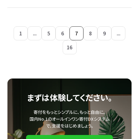
1
...
5
6
7
8
9
...
16
まずは体験してください。
寄付をもっとシンプルに、もっと自由に。
国内No.1のオールインワン寄付DXシステム
で、
支援をはじめましょう。