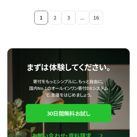
1
2
3
...
16
まずは体験してください。
寄付をもっとシンプルに、もっと自由に。
国内No.1のオールインワン寄付DXシステム
で、
支援をはじめましょう。
30日間無料お試し
お問い合わせ・資料請求