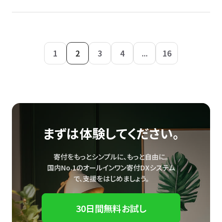
1
2
3
4
...
16
まずは体験してください。
寄付をもっとシンプルに、もっと自由に。
国内No.1のオールインワン寄付DXシステム
で、
支援をはじめましょう。
30日間無料お試し