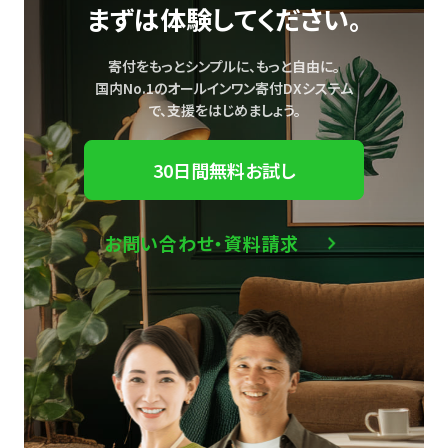
まずは体験してください。
寄付をもっとシンプルに、もっと自由に。
国内No.1のオールインワン寄付DXシステム
で、
支援をはじめましょう。
30日間無料お試し
お問い合わせ・資料請求