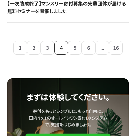
【一次助成終了】マンスリー寄付募集の先輩団体が届ける
無料セミナーを開催しました
1
2
3
4
5
6
...
16
まずは体験してください。
寄付をもっとシンプルに、もっと自由に。
国内No.1のオールインワン寄付DXシステム
で、
支援をはじめましょう。