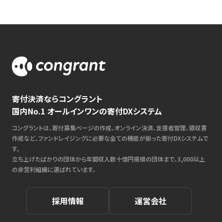
寄付決済ならコングラント
国内No.1 オールインワンの寄付DXシステム
コングラントは、寄付募集ページの作成、オンライン決済、支援者管理、領収書
作成など、ファンドレイジングに必要な全ての機能が揃った寄付DXシステムで
す。
立ち上げたばかりの団体から年間収入数十億円規模の団体まで、3,000以上
の非営利組織に選ばれています。
採用情報
運営会社