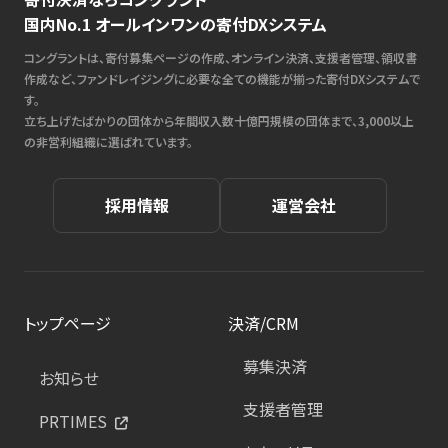
国内No.1 オールインワンの寄付DXシステム
コングラントは、寄付募集ページの作成、オンライン決済、支援者管理、領収書
作成など、ファンドレイジングに必要な全ての機能が揃った寄付DXシステムで
す。
立ち上げたばかりの団体から年間収入数十億円規模の団体まで、3,000以上
の非営利組織に選ばれています。
採用情報
運営会社
トップページ
決済/CRM
募集決済
お知らせ
支援者管理
PRTIMES