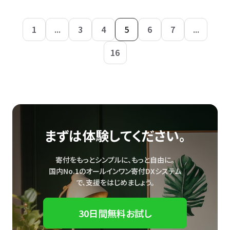
1
...
3
4
5
6
7
...
16
まずは体験してください。
寄付をもっとシンプルに、もっと自由に。
国内No.1のオールインワン寄付DXシステム
で、
支援をはじめましょう。
30日間無料お試し