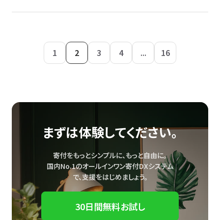
1
2
3
4
...
16
まずは体験してください。
寄付をもっとシンプルに、もっと自由に。
国内No.1のオールインワン寄付DXシステム
で、
支援をはじめましょう。
30日間無料お試し