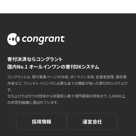
寄付決済ならコングラント
国内No.1 オールインワンの寄付DXシステム
コングラントは、寄付募集ページの作成、オンライン決済、支援者管理、領収書
作成など、ファンドレイジングに必要な全ての機能が揃った寄付DXシステムで
す。
立ち上げたばかりの団体から年間収入数十億円規模の団体まで、3,000以上
の非営利組織に選ばれています。
採用情報
運営会社