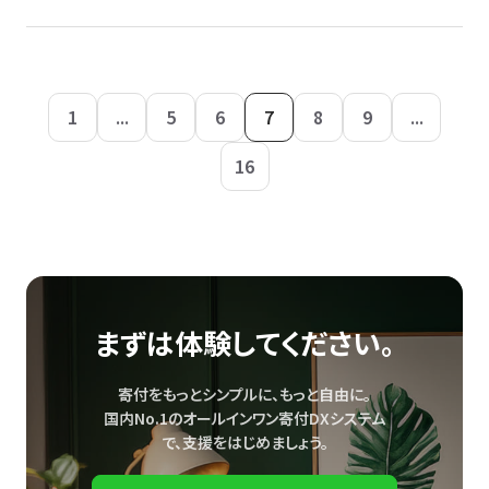
1
...
5
6
7
8
9
...
16
まずは体験してください。
寄付をもっとシンプルに、もっと自由に。
国内No.1のオールインワン寄付DXシステム
で、
支援をはじめましょう。