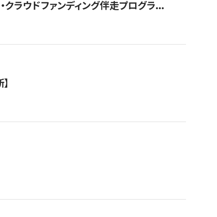
クラウドファンディング伴走プログラ...
新】