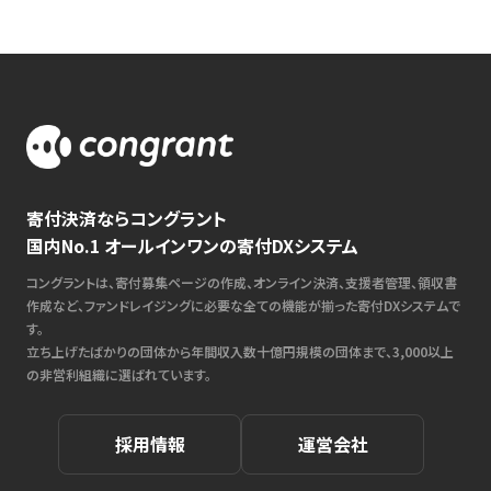
寄付決済ならコングラント
国内No.1 オールインワンの寄付DXシステム
コングラントは、寄付募集ページの作成、オンライン決済、支援者管理、領収書
作成など、ファンドレイジングに必要な全ての機能が揃った寄付DXシステムで
す。
立ち上げたばかりの団体から年間収入数十億円規模の団体まで、3,000以上
の非営利組織に選ばれています。
採用情報
運営会社