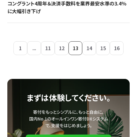
コングラント4周年＆決済手数料を業界最安水準の3.4％
に大幅引き下げ
1
...
11
12
13
14
15
16
まずは体験してください。
寄付をもっとシンプルに、もっと自由に。
国内No.1のオールインワン寄付DXシステム
で、
支援をはじめましょう。