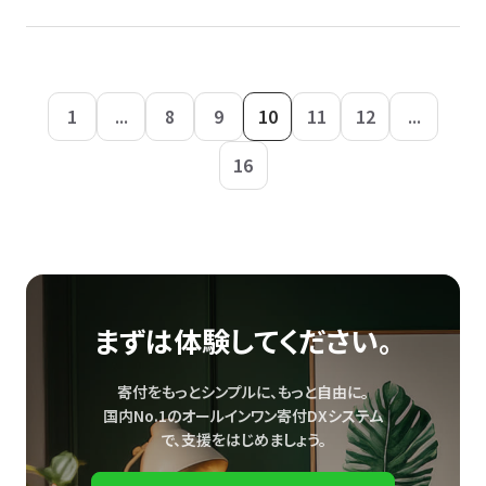
1
...
8
9
10
11
12
...
16
まずは体験してください。
寄付をもっとシンプルに、もっと自由に。
国内No.1のオールインワン寄付DXシステム
で、
支援をはじめましょう。