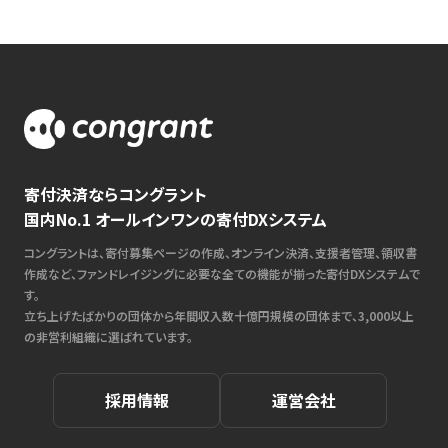
寄付決済ならコングラント
国内No.1 オールインワンの寄付DXシステム
コングラントは、寄付募集ページの作成、オンライン決済、支援者管理、領収書
作成など、ファンドレイジングに必要な全ての機能が揃った寄付DXシステムで
す。
立ち上げたばかりの団体から年間収入数十億円規模の団体まで、3,000以上
の非営利組織に選ばれています。
採用情報
運営会社