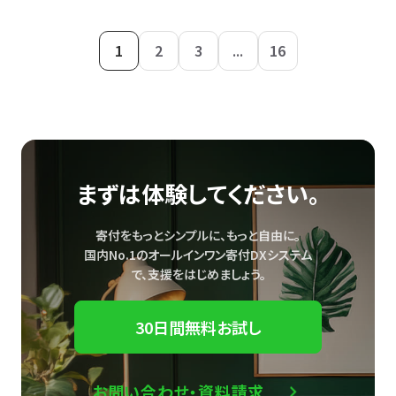
1
2
3
...
16
まずは体験してください。
寄付をもっとシンプルに、もっと自由に。
国内No.1のオールインワン寄付DXシステム
で、
支援をはじめましょう。
30日間無料お試し
お問い合わせ・資料請求