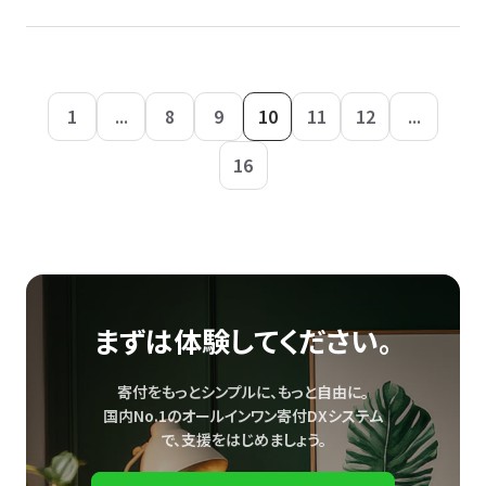
1
...
8
9
10
11
12
...
16
まずは体験してください。
寄付をもっとシンプルに、もっと自由に。
国内No.1のオールインワン寄付DXシステム
で、
支援をはじめましょう。