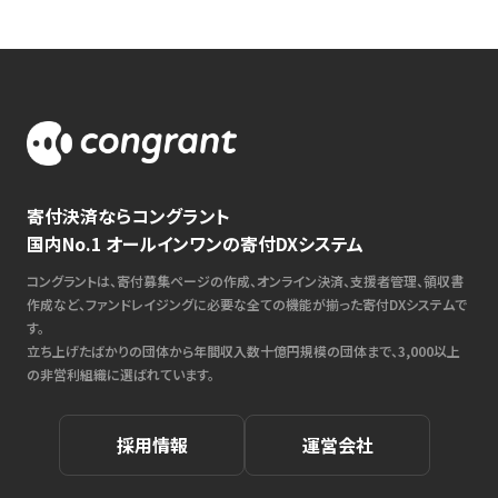
寄付決済ならコングラント
国内No.1 オールインワンの寄付DXシステム
コングラントは、寄付募集ページの作成、オンライン決済、支援者管理、領収書
作成など、ファンドレイジングに必要な全ての機能が揃った寄付DXシステムで
す。
立ち上げたばかりの団体から年間収入数十億円規模の団体まで、3,000以上
の非営利組織に選ばれています。
採用情報
運営会社