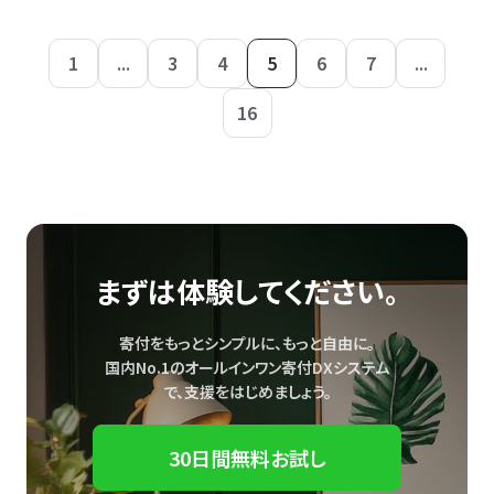
1
...
3
4
5
6
7
...
16
まずは体験してください。
寄付をもっとシンプルに、もっと自由に。
国内No.1のオールインワン寄付DXシステム
で、
支援をはじめましょう。
30日間無料お試し