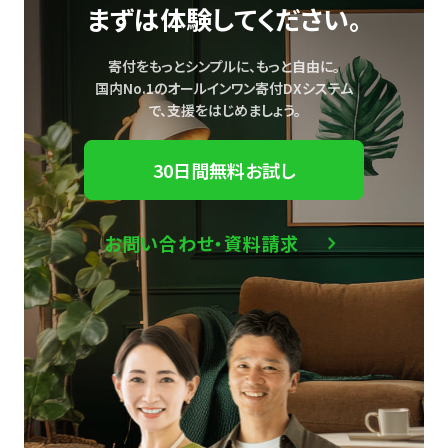
まずは体験してください。
寄付をもっとシンプルに、もっと自由に。
国内No.1のオールインワン寄付DXシステム
で、
支援をはじめましょう。
30日間無料お試し
お問い合わせ・資料請求