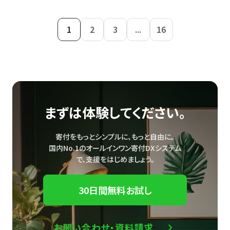
1
2
3
...
16
まずは体験してください。
寄付をもっとシンプルに、もっと自由に。
国内No.1のオールインワン寄付DXシステム
で、
支援をはじめましょう。
30日間無料お試し
お問い合わせ・資料請求