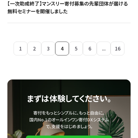
【一次助成終了】マンスリー寄付募集の先輩団体が届ける
無料セミナーを開催しました
1
2
3
4
5
6
...
16
まずは体験してください。
寄付をもっとシンプルに、もっと自由に。
国内No.1のオールインワン寄付DXシステム
で、
支援をはじめましょう。