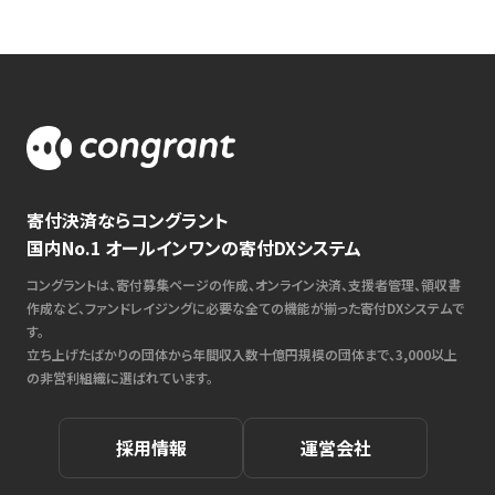
寄付決済ならコングラント
国内No.1 オールインワンの寄付DXシステム
コングラントは、寄付募集ページの作成、オンライン決済、支援者管理、領収書
作成など、ファンドレイジングに必要な全ての機能が揃った寄付DXシステムで
す。
立ち上げたばかりの団体から年間収入数十億円規模の団体まで、3,000以上
の非営利組織に選ばれています。
採用情報
運営会社