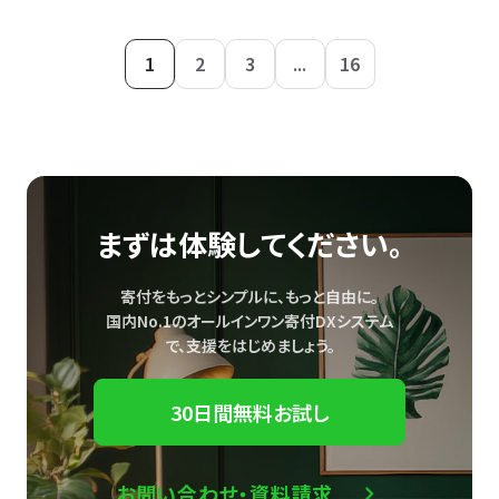
1
2
3
...
16
まずは体験してください。
寄付をもっとシンプルに、もっと自由に。
国内No.1のオールインワン寄付DXシステム
で、
支援をはじめましょう。
30日間無料お試し
お問い合わせ・資料請求