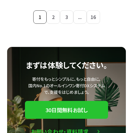
1
2
3
...
16
まずは体験してください。
寄付をもっとシンプルに、もっと自由に。
国内No.1のオールインワン寄付DXシステム
で、
支援をはじめましょう。
30日間無料お試し
お問い合わせ・資料請求