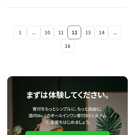
1
...
10
11
12
13
14
...
16
まずは体験してください。
寄付をもっとシンプルに、もっと自由に。
国内No.1のオールインワン寄付DXシステム
で、
支援をはじめましょう。