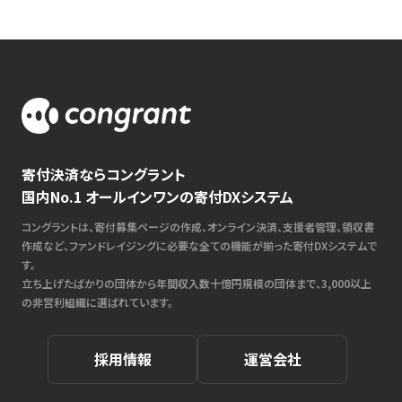
寄付決済ならコングラント
国内No.1 オールインワンの寄付DXシステム
コングラントは、寄付募集ページの作成、オンライン決済、支援者管理、領収書
作成など、ファンドレイジングに必要な全ての機能が揃った寄付DXシステムで
す。
立ち上げたばかりの団体から年間収入数十億円規模の団体まで、3,000以上
の非営利組織に選ばれています。
採用情報
運営会社