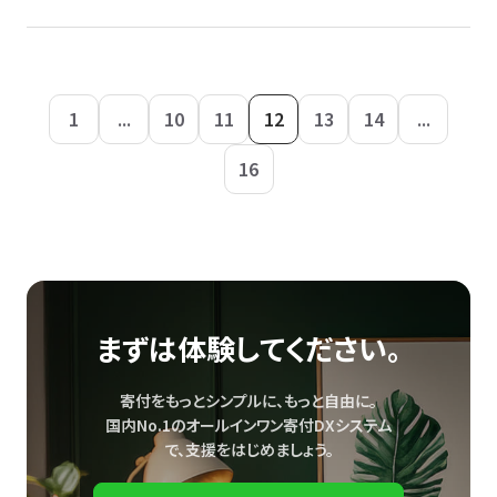
1
...
10
11
12
13
14
...
16
まずは体験してください。
寄付をもっとシンプルに、もっと自由に。
国内No.1のオールインワン寄付DXシステム
で、
支援をはじめましょう。