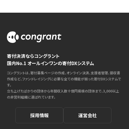
寄付決済ならコングラント
国内No.1 オールインワンの寄付DXシステム
コングラントは、寄付募集ページの作成、オンライン決済、支援者管理、領収書
作成など、ファンドレイジングに必要な全ての機能が揃った寄付DXシステムで
す。
立ち上げたばかりの団体から年間収入数十億円規模の団体まで、3,000以上
の非営利組織に選ばれています。
採用情報
運営会社