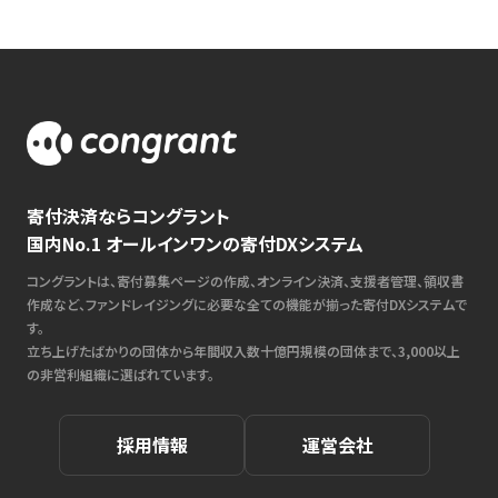
寄付決済ならコングラント
国内No.1 オールインワンの寄付DXシステム
コングラントは、寄付募集ページの作成、オンライン決済、支援者管理、領収書
作成など、ファンドレイジングに必要な全ての機能が揃った寄付DXシステムで
す。
立ち上げたばかりの団体から年間収入数十億円規模の団体まで、3,000以上
の非営利組織に選ばれています。
採用情報
運営会社