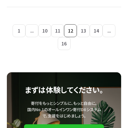
1
...
10
11
12
13
14
...
16
まずは体験してください。
寄付をもっとシンプルに、もっと自由に。
国内No.1のオールインワン寄付DXシステム
で、
支援をはじめましょう。