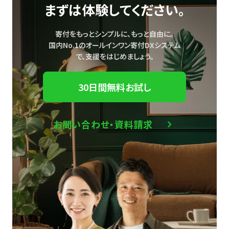
まずは体験してください。
寄付をもっとシンプルに、もっと自由に。
国内No.1のオールインワン寄付DXシステム
で、
支援をはじめましょう。
30日間無料お試し
お問い合わせ・資料請求