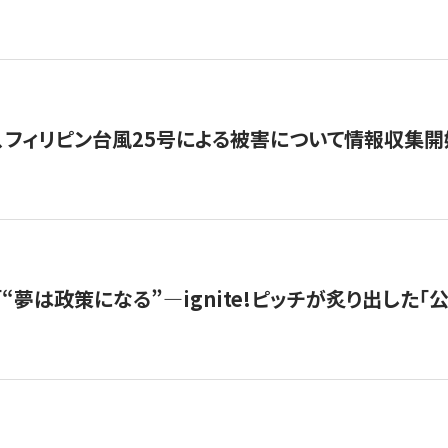
、フィリピン台風25号による被害について情報収集開
s |「“夢は政策になる”—ignite!ピッチが炙り出した