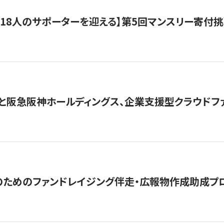
318人のサポーターを迎える】​​第5回マンスリー寄
と阪急阪神ホールディングス、企業支援型クラウドファン
めのファンドレイジング伴走・広報物作成助成プログラム「S