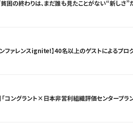
s |「貧困の終わりは、まだ誰も見たことがない“新しさ”だ
ンファレンスignite!】40名以上のゲストによるプログ
】「コングラント×日本非営利組織評価センタープラ